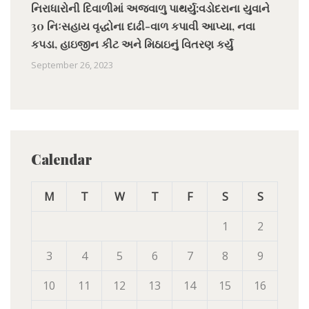
નિરાધારોની દિવાળીમાં અજવાળુ પાથર્યુ:વડોદરાના યુવાને
30 નિઃસહાય વૃદ્ધોના દાઢી-વાળ કપાવી આપ્યા, નવા
કપડા, હાઇજીન કીટ અને મિઠાઇનું વિતરણ કર્યું
September 26, 2023
Calendar
M
T
W
T
F
S
S
1
2
3
4
5
6
7
8
9
10
11
12
13
14
15
16