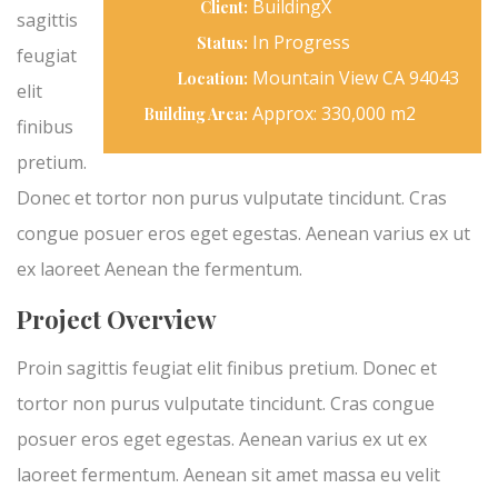
BuildingX
Client:
sagittis
In Progress
Status:
feugiat
Mountain View CA 94043
Location:
elit
Approx: 330,000 m2
Building Area:
finibus
pretium.
Donec et tortor non purus vulputate tincidunt. Cras
congue posuer eros eget egestas. Aenean varius ex ut
ex laoreet Aenean the fermentum.
Project Overview
Proin sagittis feugiat elit finibus pretium. Donec et
tortor non purus vulputate tincidunt. Cras congue
posuer eros eget egestas. Aenean varius ex ut ex
laoreet fermentum. Aenean sit amet massa eu velit