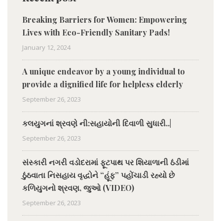
Breaking Barriers for Women: Empowering
Lives with Eco-Friendly Sanitary Pads!
January 12, 2024
A unique endeavor by a young individual to
provide a dignified life for helpless elderly
September 26, 2023
કલયુગનાં શ્રવણે ની:સહાયોની દિવાળી સુધારી..|
September 26, 2023
સંસ્કારી નગરી વડોદરામાં ફૂટપાથ પર શિયાળાની ઠંડીમાં
ઠુંઠવાતા નિસહાય વૃદ્ધોને “હૂંફ” પહોંચાડી રહ્યો છે
કળિયુગનો શ્રવણ, જુઓ (VIDEO)
September 26, 2023